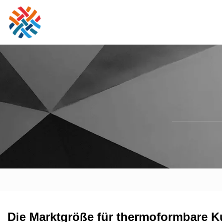
Die Marktgröße für thermoformbare Ku