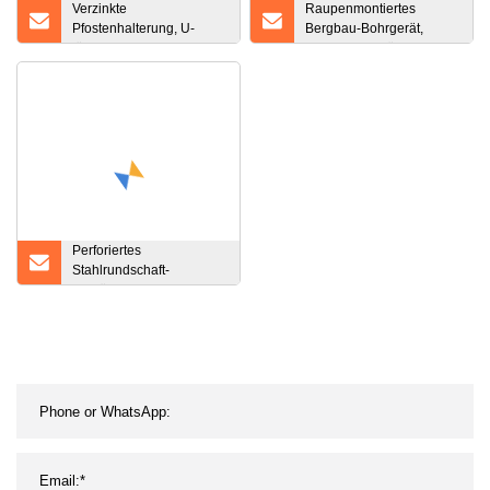
Verzinkte
Raupenmontiertes
Pfostenhalterung, U-
Bergbau-Bohrgerät,
förmiger
Ankerbohrgerät
Zaunpfostenhalter,
Erdspießpfostenanker
Perforiertes
Stahlrundschaft-
Schrägpfeilerfundament