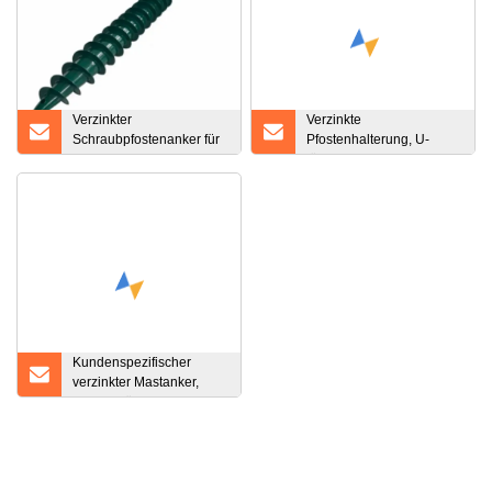
Verzinkter
Verzinkte
Schraubpfostenanker für
Pfostenhalterung, U-
den Fundamentbau
förmiger
Zaunpfostenhalter,
Erdspießpfostenanker
Kundenspezifischer
verzinkter Mastanker,
Pfostenträger,
Pfostenanker