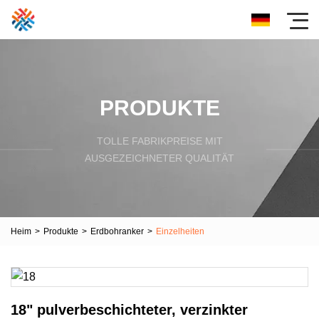
PRODUKTE
TOLLE FABRIKPREISE MIT
AUSGEZEICHNETER QUALITÄT
Heim
>
Produkte
>
Erdbohranker
>
Einzelheiten
18" pulverbeschichteter, verzinkter